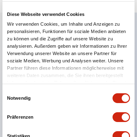
Diese Webseite verwendet Cookies
Wir verwenden Cookies, um Inhalte und Anzeigen zu
personalisieren, Funktionen für soziale Medien anbieten
Hauptmerkmale
zu können und die Zugriffe auf unsere Website zu
analysieren. Außerdem geben wir Informationen zu Ihrer
Eine dichte Montage in Gruppen ist möglich, und
Verwendung unserer Website an unsere Partner für
das An- und Abstecken der Kontakt-Einheit ist
soziale Medien, Werbung und Analysen weiter. Unsere
auch bei der dichten Montage in Gruppen einfach
Partner führen diese Informationen möglicherweise mit
weiteren Daten zusammen, die Sie ihnen bereitgestellt
durchführbar.
haben oder die sie im Rahmen Ihrer Nutzung der Dienste
Getrennte Bauweise mit Bajonettmechanismus für
gesammelt haben.
Einwilligungsauswahl
das An- und Abnehmen des Verriegelungshebels.
Notwendig
Schutzart ist Spritzwassergeschützt, IP65 (IEC
60529). (Der Summer ist geschlossen ausgeführt)
Präferenzen
UL- und CSA-zertifiziert sowie EN-Normen-
konform. (Ausgenommen der Summer)
Statistiken