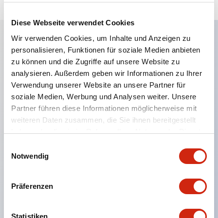
Diese Webseite verwendet Cookies
Wir verwenden Cookies, um Inhalte und Anzeigen zu
personalisieren, Funktionen für soziale Medien anbieten
Hauptmerkmale
zu können und die Zugriffe auf unsere Website zu
analysieren. Außerdem geben wir Informationen zu Ihrer
Eine dichte Montage in Gruppen ist möglich, und
Verwendung unserer Website an unsere Partner für
das An- und Abstecken der Kontakt-Einheit ist
soziale Medien, Werbung und Analysen weiter. Unsere
auch bei der dichten Montage in Gruppen einfach
Partner führen diese Informationen möglicherweise mit
weiteren Daten zusammen, die Sie ihnen bereitgestellt
durchführbar.
haben oder die sie im Rahmen Ihrer Nutzung der Dienste
Getrennte Bauweise mit Bajonettmechanismus für
gesammelt haben.
Einwilligungsauswahl
das An- und Abnehmen des Verriegelungshebels.
Notwendig
Schutzart ist Spritzwassergeschützt, IP65 (IEC
60529). (Der Summer ist geschlossen ausgeführt)
Präferenzen
UL- und CSA-zertifiziert sowie EN-Normen-
konform. (Ausgenommen der Summer)
Statistiken