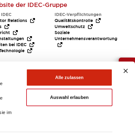
site der IDEC-Gruppe
 IDEC
IDEC-Verpflichtungen
tor Relations
Qualitätskontrolle
s
Umweltschutz
richt
Soziale
nstaltungen
Unternehmensverantwortung
iten bei IDEC
Technologie
Brauche Hilfe ?
Alle zulassen
le
Auswahl erlauben
le
sie im
EMEA