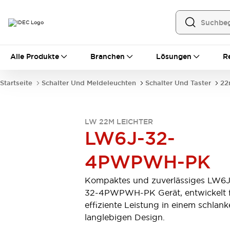
Alle Produkte
Alle Produkte
Branchen
Lösungen
R
Automatisierung
Bedienerschnittstellen
Startseite
Schalter Und Meldeleuchten
Schalter Und Taster
22
Industrie-Ethernet-Geräte
Speicherprogrammierbare Steuerung (SPS)
Entdecken Sie alles
LW 22M LEICHTER
Sensoren
LW6J-32-
Automatische Identifizierung
Sensoren/Erfassung
Entdecken Sie alles
4PWPWH-PK
Industriekomponenten
LED-Meldeleuchten
Leitungsschutzgeräte
Kompaktes und zuverlässiges LW6J
Relais und Zeitrelais
Stromversorgungen
32-4PWPWH-PK Gerät, entwickelt 
Verbindungsgeräte
Entdecken Sie alles
effiziente Leistung in einem schlank
Mobilitätslösungen
langlebigen Design.
Motorunterstützung