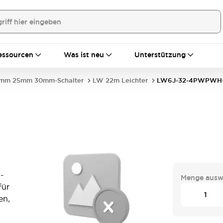
essourcen
Was ist neu
Unterstützung
mm 25mm 30mm-Schalter
LW 22m Leichter
LW6J-32-4PWPWH
-
Menge ausw
für
en,