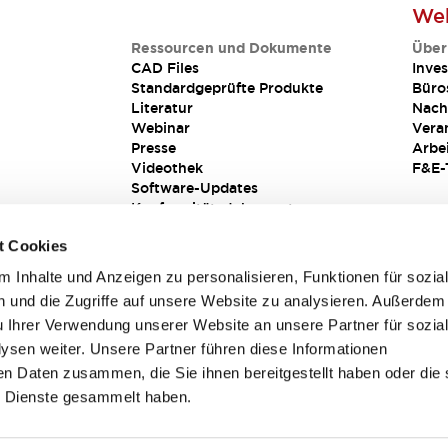
Web
Ressourcen und Dokumente
Über
CAD Files
Inves
Standardgeprüfte Produkte
Büro
Literatur
Nach
Webinar
Vera
Presse
Arbe
Videothek
F&E-
Software-Updates
Konformitätsdokumente
Schwachstellenberichte
t Cookies
Sicherheitslösung
 Inhalte und Anzeigen zu personalisieren, Funktionen für sozia
 und die Zugriffe auf unsere Website zu analysieren. Außerdem
u Ihrer Verwendung unserer Website an unsere Partner für sozia
sen weiter. Unsere Partner führen diese Informationen
en Daten zusammen, die Sie ihnen bereitgestellt haben oder die 
 Dienste gesammelt haben.
sbedingungen