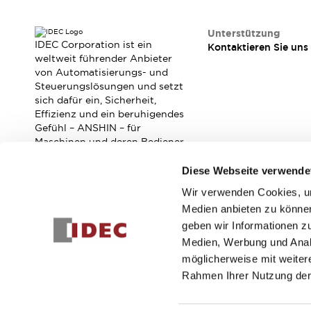
RFID-Authentifizierung
Sicherheitslösungen
Unterstützung
IDEC-Sicherheitskonzept
IDEC Corporation ist ein
Kontaktieren Sie uns
Kollaborative Sicherheit (Sicherheit 2.0)
weltweit führender Anbieter
Sicherheitsrelevante Gesetze und Normen
von Automatisierungs- und
Sicherheitsausrüstung-Kurs
Steuerungslösungen und setzt
sich dafür ein, Sicherheit,
Entdecken Sie alles
Effizienz und ein beruhigendes
Entdecken Sie alles
Gefühl – ANSHIN – für
Ressourcen
Maschinen und deren Bediener
CAD Files
zu verbessern.
Standardgeprüfte Produkte
Diese Webseite verwende
Literatur
Webinar
Presse
Wir verwenden Cookies, um
Abonnieren Sie unseren Newsletter!
Videothek
Medien anbieten zu können
Software-Updates
geben wir Informationen z
Registrieren
Konformitätsdokumente
Medien, Werbung und Analy
Schwachstellenberichte
möglicherweise mit weiter
Auswahlwerkzeuge
Rahmen Ihrer Nutzung der
Was ist neu
Blog
© 2026 IDEC Corporation
Datenschutzrichtlinie
Geschäft