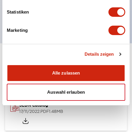
Leckstrom und induzierte Spannung wurden
Statistiken
durchgeführt. UL-, c-UL- und DEMKO-zertifiziert.
EN-Norm konform.
Marketing
Details zeigen
Dokumente und Dateien
Alle zulassen
Kataloge & Broschüren
Bedienungsanleitung
Auswahl erlauben
SLDN Catalog
17/11/2022
.PDF
1.48MB