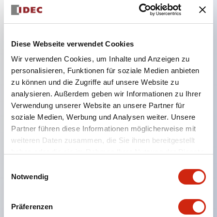
Hauptmerkmale
Diese Webseite verwendet Cookies
Bei der geteilten Beleuchtungsart wurde eine
Wir verwenden Cookies, um Inhalte und Anzeigen zu
Struktur realisiert, die eine Farbänderung ermöglicht.
personalisieren, Funktionen für soziale Medien anbieten
Durch die Verwendung einer SS-Klemmenstruktur
zu können und die Zugriffe auf unsere Website zu
wird die Verkabelungsarbeitszeit reduziert, zudem
analysieren. Außerdem geben wir Informationen zu Ihrer
Verwendung unserer Website an unsere Partner für
wurde eine einteilige Struktur von
soziale Medien, Werbung und Analysen weiter. Unsere
Klemmenabdeckung und Gehäuse sowie eine
Partner führen diese Informationen möglicherweise mit
Schraubenverlustsicherung realisiert. Die
weiteren Daten zusammen, die Sie ihnen bereitgestellt
Beschriftungsarbeit ist einfach, und es ist eine
haben oder die sie im Rahmen Ihrer Nutzung der Dienste
gesammelt haben.
Beschriftungsfolie verfügbar, die eine sofortige
Einwilligungsauswahl
Notwendig
Reaktion auf plötzliche Anzeigeänderungen
ermöglicht. Maßnahmen zur Vermeidung von
Präferenzen
Fehlzündungen (Dunkelzündungen) durch