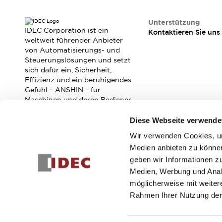
RFID-Authentifizierung
Sicherheitslösungen
Unterstützung
IDEC-Sicherheitskonzept
IDEC Corporation ist ein
Kontaktieren Sie uns
Kollaborative Sicherheit (Sicherheit 2.0)
weltweit führender Anbieter
Sicherheitsrelevante Gesetze und Normen
von Automatisierungs- und
Steuerungslösungen und setzt
Sicherheitsausrüstung-Kurs
sich dafür ein, Sicherheit,
Entdecken Sie alles
Effizienz und ein beruhigendes
Entdecken Sie alles
Gefühl – ANSHIN – für
Ressourcen
Maschinen und deren Bediener
CAD Files
zu verbessern.
Standardgeprüfte Produkte
Diese Webseite verwende
Literatur
Webinar
Presse
Wir verwenden Cookies, um
Abonnieren Sie unseren Newsletter!
Videothek
Medien anbieten zu können
Software-Updates
geben wir Informationen z
Registrieren
Konformitätsdokumente
Medien, Werbung und Analy
Schwachstellenberichte
möglicherweise mit weiter
Auswahlwerkzeuge
Rahmen Ihrer Nutzung der
Was ist neu
Blog
© 2026 IDEC Corporation
Datenschutzrichtlinie
Geschäft