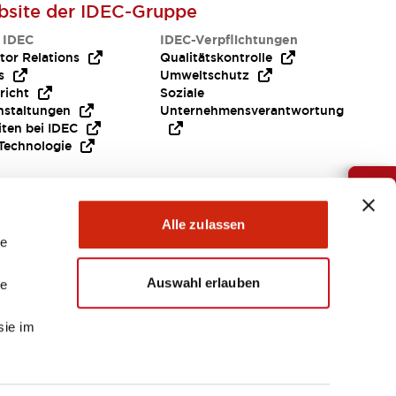
site der IDEC-Gruppe
 IDEC
IDEC-Verpflichtungen
tor Relations
Qualitätskontrolle
s
Umweltschutz
richt
Soziale
nstaltungen
Unternehmensverantwortung
iten bei IDEC
Technologie
Brauche Hilfe ?
Alle zulassen
le
Auswahl erlauben
le
sie im
EMEA