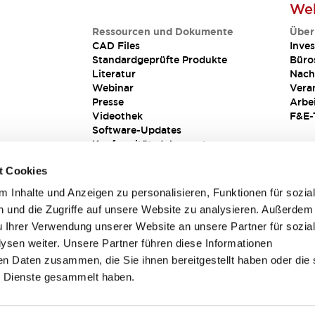
Web
Ressourcen und Dokumente
Über
CAD Files
Inves
Standardgeprüfte Produkte
Büro
Literatur
Nach
Webinar
Vera
Presse
Arbe
Videothek
F&E-
Software-Updates
Konformitätsdokumente
Schwachstellenberichte
t Cookies
Sicherheitslösung
 Inhalte und Anzeigen zu personalisieren, Funktionen für sozia
 und die Zugriffe auf unsere Website zu analysieren. Außerdem
u Ihrer Verwendung unserer Website an unsere Partner für sozia
sen weiter. Unsere Partner führen diese Informationen
en Daten zusammen, die Sie ihnen bereitgestellt haben oder die 
 Dienste gesammelt haben.
sbedingungen