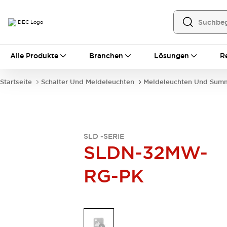
Alle Produkte
Alle Produkte
Branchen
Lösungen
R
Automatisierung
Bedienerschnittstellen
Startseite
Schalter Und Meldeleuchten
Meldeleuchten Und Sum
Industrie-Ethernet-Geräte
Speicherprogrammierbare Steuerung (SPS)
Entdecken Sie alles
Sensoren
Automatische Identifizierung
SLD -SERIE
SLDN-32MW-
Sensoren/Erfassung
Entdecken Sie alles
Industriekomponenten
RG-PK
LED-Meldeleuchten
Leitungsschutzgeräte
Relais und Zeitrelais
Stromversorgungen
Verbindungsgeräte
Entdecken Sie alles
Mobilitätslösungen
Motorunterstützung