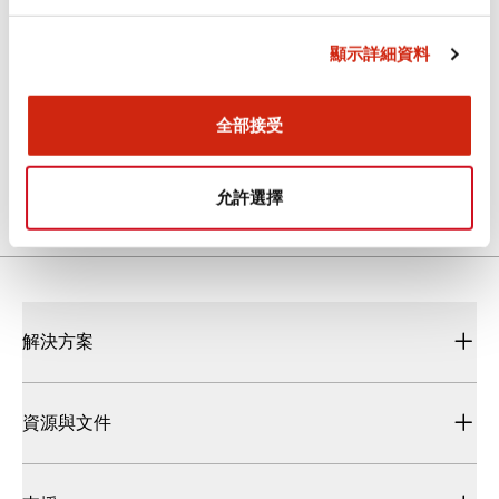
CAD檔
顯示詳細資料
KH2C_KH3C_A4-L00015.dxf
全部接受
2021/12/03
.DXF
90.59KB
登入後下載
允許選擇
解決方案
資源與文件