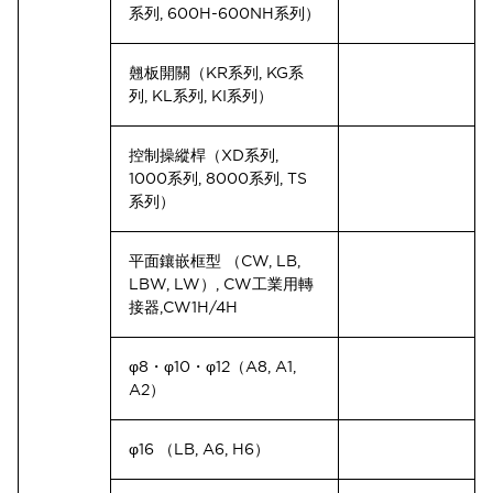
系列, 600H-600NH系列）
翹板開關（KR系列, KG系
列, KL系列, KI系列）
控制操縱桿（XD系列,
1000系列, 8000系列, TS
系列）
平面鑲嵌框型 （CW, LB,
LBW, LW）, CW工業用轉
接器, CW1H/4H
φ8・φ10・φ12（A8, A1,
A2）
φ16 （LB, A6, H6）