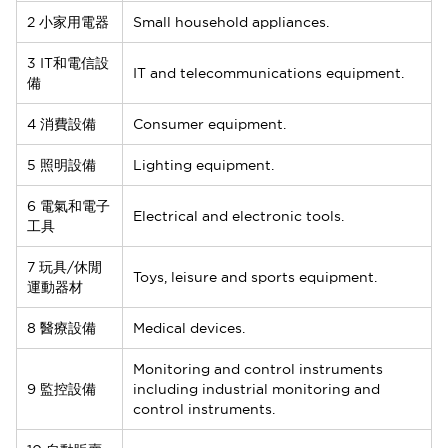
2 小家用電器
Small household appliances.
3 IT和電信設
IT and telecommunications equipment.
備
4 消費設備
Consumer equipment.
5 照明設備
Lighting equipment.
6 電氣和電子
Electrical and electronic tools.
工具
7 玩具/休閒
Toys, leisure and sports equipment.
運動器材
8 醫療設備
Medical devices.
Monitoring and control instruments
9 監控設備
including industrial monitoring and
control instruments.