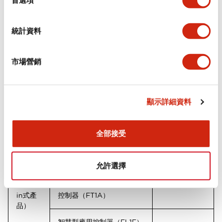
ETN, EBBN, EPN, EPNE,
備
ESN, EC, EMF, EZ, GBE）
統計資料
端子台（4PTB, BNH）
市場營銷
LED照明（EF1A）
其他（AM2B, ES3M）
PSM-03
顯示詳細資料
可程式控制器（FC6A,
FC6B）
全部接受
可程式人機介面一體型控制
PLC
允許選擇
器 (FT1J, FT2J)
（包括
Push-
in式產
控制器（FT1A）
品）