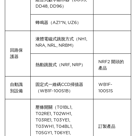
DD48, DD96）
蜂鳴器（AZ1*N, UZ6）
液體電磁式跳脫方式（NH1,
NRA, NRL, NRBM）
回路保
護器
NRF2 開頭的
熱動跳脫式（NRF, NRP）
產品
自動識
固定式一維碼CCD掃描器
WB1F-
別設備
（WB1F-100S1B）
100S1S
壓條開關（T01BL1,
T02RE1, T02WH1,
T03RE1, T03YE1,
T03WH1, T04BL1,
訂製產品
T05GY1, T06YE1,