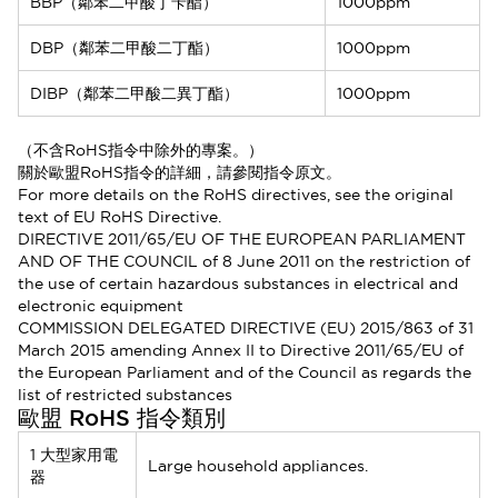
BBP（鄰苯二甲酸丁苄酯）
1000ppm
DBP（鄰苯二甲酸二丁酯）
1000ppm
DIBP（鄰苯二甲酸二異丁酯）
1000ppm
（不含RoHS指令中除外的專案。）
關於歐盟RoHS指令的詳細，請參閱指令原文。
For more details on the RoHS directives, see the original
text of EU RoHS Directive.
DIRECTIVE 2011/65/EU OF THE EUROPEAN PARLIAMENT
AND OF THE COUNCIL of 8 June 2011 on the restriction of
the use of certain hazardous substances in electrical and
electronic equipment
COMMISSION DELEGATED DIRECTIVE (EU) 2015/863 of 31
March 2015 amending Annex II to Directive 2011/65/EU of
the European Parliament and of the Council as regards the
list of restricted substances
歐盟 RoHS 指令類別
1 大型家用電
Large household appliances.
器