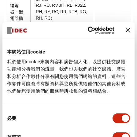
RJ, RU, RV8H, RL, RJ22,
繼電
RH, RY, RC, RR, RTB, RQ,
器・繼
RN, RC）
電器插
座・計
時器
繼電器插座（SJ, DN/DF,
（包括
SU, SM, SH, SR, SN, SF）
Push-
in式產
本網站使用cookie
品）
計時器 （GT3, GT5Y,
我們使用cookie來將內容和廣告個人化，以提供社交媒體
GT5P, GE1A）
功能和分析我們的流量。我們也與我們的社交媒體、廣告
和分析合作夥伴分享有關您使用我們網站的資料，這些合
繼電器安全柵（EB3C,
作夥伴可能會將有關資料與您所提供給他們的其他資料或
EB4C, EB3N, EB3L, EB3P,
他們從您使用他們的服務時所收集的資料相結合。
IPL1, EB3S, D5000）
電氣控制箱（EC1A,
ECG、ECP、
同
EC2B）
ECG1、ECG3
必要
意
選
控制元件（EBN, EON,
擇
防爆設
首選項