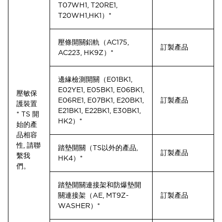
T07WH1, T20RE1,
T20WH1,HK1）*
壓條開關鋁軌（AC175,
訂製產品
AC223, HK9Z）*
邊緣檢測開關（E01BK1,
E02YE1, E05BK1, E06BK1,
壓敏保
E06RE1, E07BK1, E20BK1,
訂製產品
護裝置
E21BK1, E22BK1, E30BK1,
* TS 開
HK2）*
始的產
品相容
性, 請聯
踏墊開關（TS以外的產品,
訂製產品
繫我
HK4）*
們。
踏墊開關連接架和防爆墊開
關連接架（AE, MT9Z-
訂製產品
WASHER）*