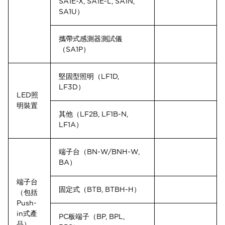
SA1E-X, SA1E-L, SA1N,
SA1U）
攜帶式感測器測試儀
（SA1P）
堅固型照明（LF1D,
LF3D）
LED照
明裝置
其他（LF2B, LF1B-N,
LF1A）
端子台（BN-W/BNH-W,
BA）
端子台
固定式（BTB, BTBH-H）
（包括
Push-
in式產
PC板端子（BP, BPL,
品）