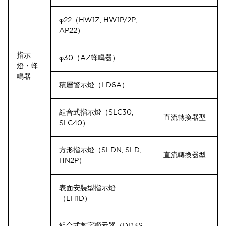
φ22（HW1Z, HW1P/2P,
AP22）
指示
φ30（AZ蜂鳴器）
燈・蜂
鳴器
積層警示燈（LD6A）
組合式指示燈（SLC30,
直流轉換器型
SLC40）
方形指示燈（SLDN, SLD,
直流轉換器型
HN2P）
表面安裝型指示燈
（LH1D）
組合式數字顯示器（DD3S,