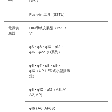
BPS）
Push-in 工具（S3TL）
電源供
DIN導軌安裝型（PS5R-
應器
V）
φ6・φ8・φ10・φ12・
φ16・φ22（Q系列）
φ6・φ7・φ8・φ9・
φ10（UP-LED式小型指示
燈）
φ8・φ10・φ12（A8, A1,
A2, AP）
φ16 (A6, AP6S)