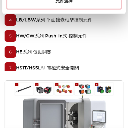
允許選擇
X系列 緊急停止用按鈕開關
3
LB/LBW系列 平面鑲嵌框型控制元件
4
HW/CW系列 Push-in式 控制元件
5
HE系列 促動開關
6
HS1T/HS5L型 電磁式安全開關
7
LF3D型 LED照明裝置
8
RU系列 通用繼電器/RJ系列 薄型功率繼電器/RV8H
9
型 介面繼電器
RF2型 2極強制導引式繼電器
10