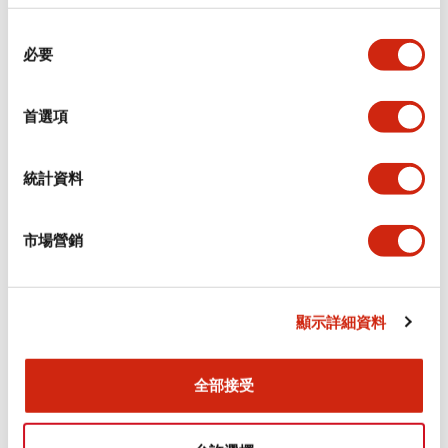
從外觀設計的觀點提升機床的附加價值
同
必要
意
選
擇
預防導致機器故障的「瞬停」
首選項
統計資料
3位置促動開關確保綜合加工中心機的安全性
市場營銷
針對工具機產業的產品陣容
顯示詳細資料
安全邊緣檢測開關
1
全部接受
KW2D型 智慧RFID讀取器
2