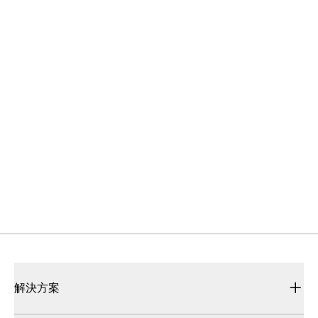
沒有找到您要找的東西？
透過 IDEC 快速取得所需的協助和資源
聯絡我們
如果您有任何疑問或建議，我們將隨時傾聽。
支援服務
我們的銷售與技術支援團隊，致力於提供最優質的協
助。
資源與文件
完整且專業的技術文件，協助您正確且高效地運用產
品。
解決方案