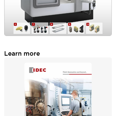
FT1J/FT2J型 可程式人機介面一體型控制器
11
Safety Commander
12
SX8R型 總線耦合器模組
13
HS5D型 安全開關
14
Learn more
HS3A型 非接觸式安全開關
15
HE2G型 手握式促動開關
16
LD6A系列 LED積層警示燈
17
LF1B-N/LF2B型 LED照明裝置
18