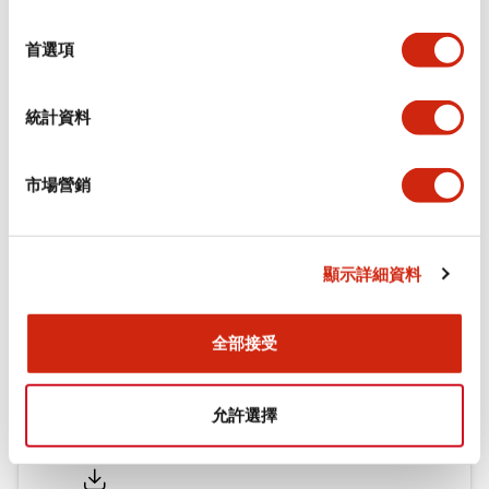
功能規格
選
擇
首選項
機械規格
統計資料
安裝和安裝規範
市場營銷
文件和檔案
顯示詳細資料
型錄和宣傳手冊
CAD檔
認證與標準
全部接受
允許選擇
Flush Silhouette LW系列 控制元件 (英文版)
2025/09/19
.PDF
1.23MB