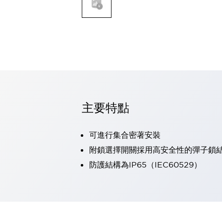
可程式控制器
可程式人機介面
工業乙太網路設備
瀏覽全部
自動識別
自動識別
感測器
瀏覽全部
行業
汽車
主要特點
工業機器人的潛在風險，從第三者角度徹底驗證
減少安全柵內的人身事故
可進行集合密著安裝
兼顧良好的視認性及減少維修工時
最適合小型裝置的安全對策
瀏覽全部
附鎖選擇開關採用高安全性的彈子鎖
工具機
防護結構為IP65（IEC60529）
降低機床成本的技巧簡單的讓人意外
尋找讓機床更小型化的可能性
從外觀設計的觀點提升機床的附加價值
預防導致機器故障的「瞬停」
3位置促動開關確保綜合加工中心機的安全性