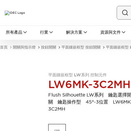
所有產品
所有產品
行業
解決方案
資源與文件
開關與指示燈
按鈕開關
首頁
開關與指示燈
按鈕開關
平面鑲嵌框型 按鈕開關
平面鑲嵌框型 
指示燈和蜂鳴器
瀏覽全部
安全與防爆
安全設備
防爆設備
平面鑲嵌框型 LW系列 控制元件
瀏覽全部
LW6MK-3C2MH
盤櫃
繼電器·計時器
Flush Silhouette LW系列 鑰匙選擇
電源供應器
關 鑰匙操作型 45°-3位置 LW6MK
回路保護器
3C2MH
LED照明裝置
端子台
瀏覽全部
自動化