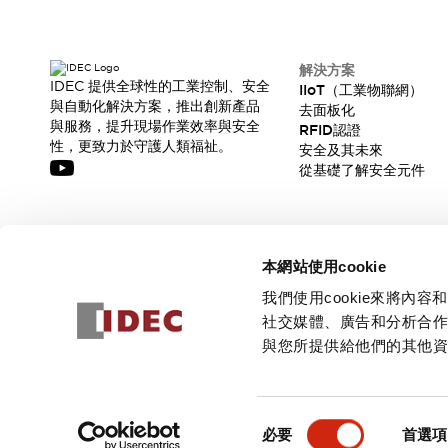
解決方案
IDEC 提供全球性的工業控制、安全
IIoT（工業物聯網）
與自動化解決方案，推出創新產品
去面板化
與服務，提升現場作業效率與安全
RFID認證
性，更致力於守護人類福祉。
安全及其未來
從基礎了解安全元件
訂閱我們的電子報，獲取我們的最新訊息!
本網站使用cookie
訂閱
我們使用cookie來將
社交媒體、廣告和分析合
與您所提供給他們的其他
© 2026 IDEC Corporation
隱私權政策
使用條款
同
必要
首選項
意