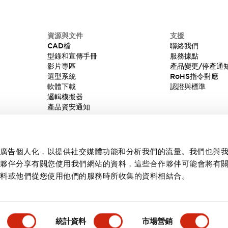
資源與文件
支援
CAD檔
聯絡我們
型錄和宣傳手冊
服務據點
影片專區
產品變更/停產通
選型系統
RoHS指令對應
軟體下載
認證與標準
邏輯模擬器
產品資安通知
內容和廣告個人化，以提供社交媒體功能和分析我們的流量。我們也與
作夥伴分享有關您使用我們網站的資料，這些合作夥伴可能會將有
資料或他們從您使用他們的服務時所收集的資料相結合。
統計資料
市場營銷
產品詳情
主要特點
規格
文件和檔案