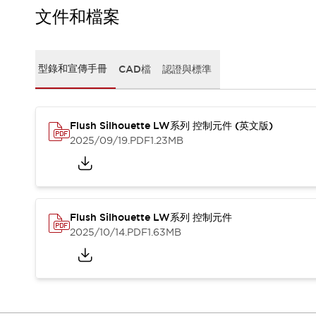
CAD檔
文件和檔案
型錄和宣傳手冊
影片專區
選型系統
型錄和宣傳手冊
CAD檔
認證與標準
軟體下載
邏輯模擬器
產品資安通知
最新消息
Flush Silhouette LW系列 控制元件 (英文版)
新聞中心
2025/09/19
.PDF
1.23MB
活動
促銷活動
部落格
支援
Flush Silhouette LW系列 控制元件
聯絡我們
服務據點
2025/10/14
.PDF
1.63MB
產品變更/停產通知
RoHS指令對應
認證與標準