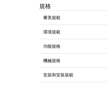
瀏覽全部
規格
機器人
使人機協作更安全、更高效
審美規範
發揮協作機器人潛力的安全措施
瀏覽全部
半導體
環境規範
提高半導體製造裝置設計自由度的方法
瞬間完成開關的更換，避免停機時間拉長
充分對應安全標準
瀏覽全部
功能規格
瀏覽全部
解決方案
機械規格
IIoT（工業物聯網）
去面板化
RFID 認證
安全及其未來
安裝和安裝規範
安全及其未來 | 解決⽅案
瀏覽全部
從基礎了解安全元件
瀏覽全部
資源與文件