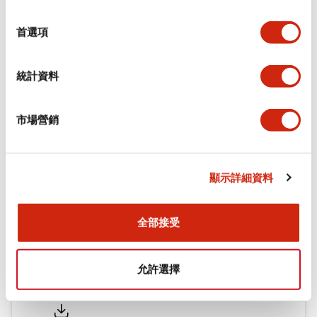
功能規格
選
擇
首選項
機械規格
統計資料
安裝和安裝規範
市場營銷
文件和檔案
顯示詳細資料
型錄和宣傳手冊
CAD檔
認證與標準
全部接受
允許選擇
Flush Silhouette LW系列 控制元件 (英文版)
2025/09/19
.PDF
1.23MB