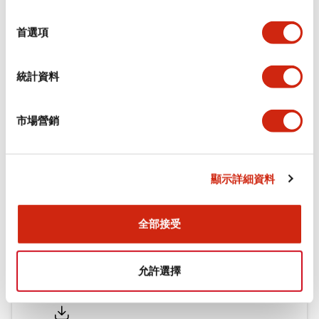
功能規格
選
擇
首選項
機械規格
統計資料
安裝和安裝規範
市場營銷
文件和檔案
顯示詳細資料
型錄和宣傳手冊
CAD檔
認證與標準
全部接受
允許選擇
Flush Silhouette LW系列 控制元件 (英文版)
2025/09/19
.PDF
1.23MB