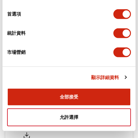
功能規格
選
擇
首選項
機械規格
統計資料
安裝和安裝規範
市場營銷
文件和檔案
顯示詳細資料
型錄和宣傳手冊
CAD檔
認證與標準
全部接受
允許選擇
Flush Silhouette LW系列 控制元件 (英文版)
2025/09/19
.PDF
1.23MB