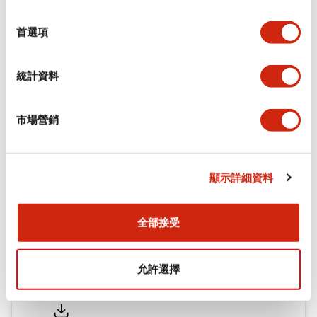
功能規格
選
擇
首選項
機械規格
統計資料
安裝和安裝規範
市場營銷
文件和檔案
顯示詳細資料
型錄和宣傳手冊
CAD檔
認證與標準
全部接受
允許選擇
Flush Silhouette LW系列 控制元件 (英文版)
2025/09/19
.PDF
1.23MB