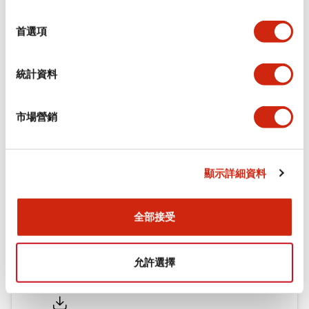
功能規格
選
擇
首選項
機械規格
統計資料
安裝和安裝規範
市場營銷
文件和檔案
顯示詳細資料
型錄和宣傳手冊
CAD檔
認證與標準
全部接受
允許選擇
Flush Silhouette LW系列 控制元件 (英文版)
2025/09/19
.PDF
1.23MB