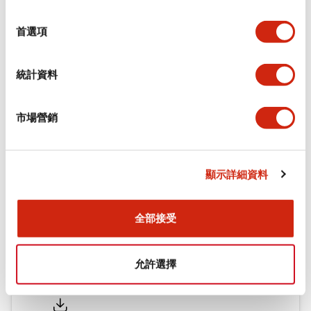
功能規格
選
擇
首選項
機械規格
統計資料
安裝和安裝規範
市場營銷
文件和檔案
顯示詳細資料
型錄和宣傳手冊
CAD檔
認證與標準
全部接受
允許選擇
Flush Silhouette LW系列 控制元件 (英文版)
2025/09/19
.PDF
1.23MB