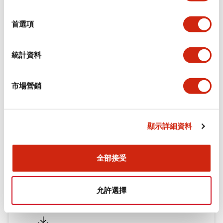
功能規格
選
擇
首選項
機械規格
統計資料
安裝和安裝規範
市場營銷
文件和檔案
顯示詳細資料
型錄和宣傳手冊
認證與標準
全部接受
允許選擇
Flush Silhouette LW系列 控制元件 (英文版)
2025/09/19
.PDF
1.23MB