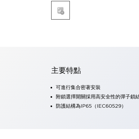
可程式控制器
可程式人機介面
工業乙太網路設備
瀏覽全部
自動識別
自動識別
感測器
瀏覽全部
行業
汽車
主要特點
工業機器人的潛在風險，從第三者角度徹底驗證
減少安全柵內的人身事故
兼顧良好的視認性及減少維修工時
可進行集合密著安裝
最適合小型裝置的安全對策
瀏覽全部
附鎖選擇開關採用高安全性的彈子鎖
工具機
防護結構為IP65（IEC60529）
降低機床成本的技巧簡單的讓人意外
尋找讓機床更小型化的可能性
從外觀設計的觀點提升機床的附加價值
預防導致機器故障的「瞬停」
3位置促動開關確保綜合加工中心機的安全性