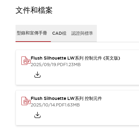
CAD檔
型錄和宣傳手冊
文件和檔案
影片專區
選型系統
軟體下載
型錄和宣傳手冊
CAD檔
認證與標準
邏輯模擬器
產品資安通知
最新消息
Flush Silhouette LW系列 控制元件 (英文版)
新聞中心
2025/09/19
.PDF
1.23MB
活動
促銷活動
部落格
支援
聯絡我們
服務據點
Flush Silhouette LW系列 控制元件
產品變更/停產通知
2025/10/14
.PDF
1.63MB
RoHS指令對應
認證與標準