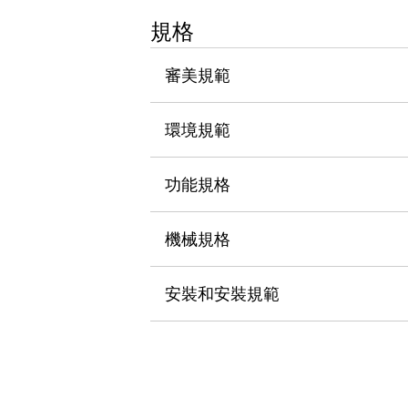
瀏覽全部
規格
機器人
使人機協作更安全、更高效
審美規範
發揮協作機器人潛力的安全措施
瀏覽全部
半導體
提高半導體製造裝置設計自由度的方法
環境規範
瞬間完成開關的更換，避免停機時間拉長
充分對應安全標準
瀏覽全部
功能規格
瀏覽全部
解決方案
IIoT（工業物聯網）
機械規格
去面板化
RFID 認證
安全及其未來
安裝和安裝規範
安全及其未來 | 解決⽅案
瀏覽全部
從基礎了解安全元件
瀏覽全部
資源與文件