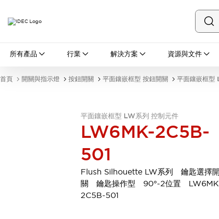
所有產品
所有產品
行業
解決方案
資源與文件
開關與指示燈
按鈕開關
首頁
開關與指示燈
按鈕開關
平面鑲嵌框型 按鈕開關
平面鑲嵌框型 
指示燈和蜂鳴器
瀏覽全部
安全與防爆
平面鑲嵌框型 LW系列 控制元件
安全設備
防爆設備
LW6MK-2C5B-
瀏覽全部
盤櫃
501
繼電器·計時器
電源供應器
Flush Silhouette LW系列 鑰匙選擇
回路保護器
關 鑰匙操作型 90°-2位置 LW6MK
LED照明裝置
2C5B-501
端子台
瀏覽全部
自動化