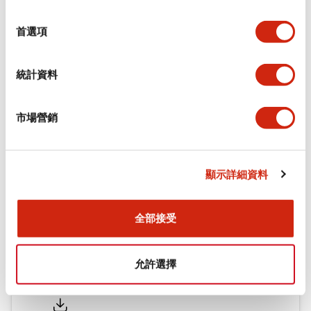
功能規格
選
擇
首選項
機械規格
統計資料
安裝和安裝規範
市場營銷
文件和檔案
顯示詳細資料
型錄和宣傳手冊
CAD檔
認證與標準
全部接受
允許選擇
Flush Silhouette LW系列 控制元件 (英文版)
2025/09/19
.PDF
1.23MB