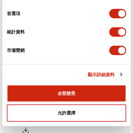
功能規格
選
擇
首選項
機械規格
統計資料
安裝和安裝規範
市場營銷
文件和檔案
顯示詳細資料
型錄和宣傳手冊
CAD檔
認證與標準
全部接受
允許選擇
Flush Silhouette LW系列 控制元件 (英文版)
2025/09/19
.PDF
1.23MB