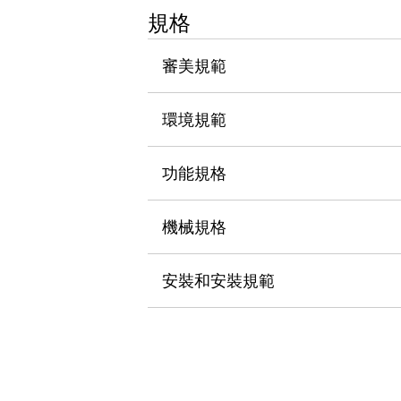
瀏覽全部
規格
機器人
使人機協作更安全、更高效
審美規範
發揮協作機器人潛力的安全措施
瀏覽全部
半導體
環境規範
提高半導體製造裝置設計自由度的方法
瞬間完成開關的更換，避免停機時間拉長
充分對應安全標準
瀏覽全部
功能規格
瀏覽全部
解決方案
機械規格
IIoT（工業物聯網）
去面板化
RFID 認證
安全及其未來
安裝和安裝規範
安全及其未來 | 解決⽅案
瀏覽全部
從基礎了解安全元件
瀏覽全部
資源與文件