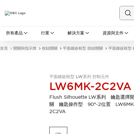
所有產品
所有產品
行業
解決方案
資源與文件
開關與指示燈
按鈕開關
首頁
開關與指示燈
按鈕開關
平面鑲嵌框型 按鈕開關
平面鑲嵌框型 
指示燈和蜂鳴器
瀏覽全部
安全與防爆
安全設備
防爆設備
平面鑲嵌框型 LW系列 控制元件
瀏覽全部
LW6MK-2C2VA
盤櫃
繼電器·計時器
Flush Silhouette LW系列 鑰匙選擇
電源供應器
關 鑰匙操作型 90°-2位置 LW6MK
回路保護器
2C2VA
LED照明裝置
端子台
瀏覽全部
自動化