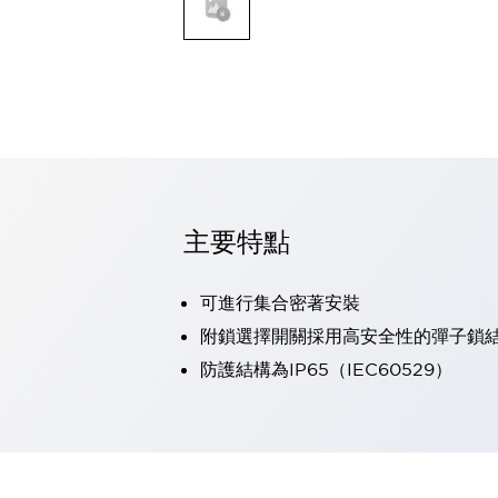
可程式控制器
可程式人機介面
工業乙太網路設備
瀏覽全部
自動識別
自動識別
感測器
瀏覽全部
行業
汽車
主要特點
工業機器人的潛在風險，從第三者角度徹底驗證
減少安全柵內的人身事故
可進行集合密著安裝
兼顧良好的視認性及減少維修工時
最適合小型裝置的安全對策
瀏覽全部
附鎖選擇開關採用高安全性的彈子鎖
工具機
防護結構為IP65（IEC60529）
降低機床成本的技巧簡單的讓人意外
尋找讓機床更小型化的可能性
從外觀設計的觀點提升機床的附加價值
預防導致機器故障的「瞬停」
3位置促動開關確保綜合加工中心機的安全性