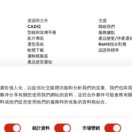
資源與文件
支援
CAD檔
聯絡我們
型錄和宣傳手冊
服務據點
影片專區
產品變更/停產通
選型系統
RoHS指令對應
軟體下載
認證與標準
邏輯模擬器
產品資安通知
內容和廣告個人化，以提供社交媒體功能和分析我們的流量。我們也與
作夥伴分享有關您使用我們網站的資料，這些合作夥伴可能會將有
資料或他們從您使用他們的服務時所收集的資料相結合。
統計資料
市場營銷
產品詳情
主要特點
規格
文件和檔案