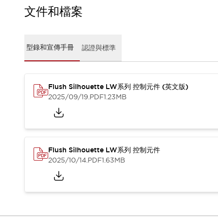
CAD檔
文件和檔案
型錄和宣傳手冊
影片專區
選型系統
型錄和宣傳手冊
認證與標準
軟體下載
邏輯模擬器
產品資安通知
最新消息
Flush Silhouette LW系列 控制元件 (英文版)
新聞中心
2025/09/19
.PDF
1.23MB
活動
促銷活動
部落格
支援
Flush Silhouette LW系列 控制元件
聯絡我們
服務據點
2025/10/14
.PDF
1.63MB
產品變更/停產通知
RoHS指令對應
認證與標準