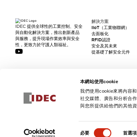
解決方案
IDEC 提供全球性的工業控制、安全
IIoT（工業物聯網）
與自動化解決方案，推出創新產品
去面板化
與服務，提升現場作業效率與安全
RFID認證
性，更致力於守護人類福祉。
安全及其未來
從基礎了解安全元件
訂閱我們的電子報，獲取我們的最新訊息!
本網站使用cookie
訂閱
我們使用cookie來將
社交媒體、廣告和分析合
與您所提供給他們的其他
© 2026 IDEC Corporation
隱私權政策
使用條款
同
必要
首選項
意