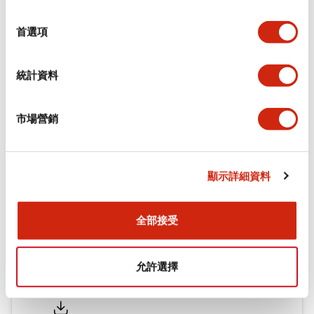
功能規格
選
擇
首選項
機械規格
統計資料
安裝和安裝規範
市場營銷
文件和檔案
顯示詳細資料
型錄和宣傳手冊
CAD檔
認證與標準
全部接受
允許選擇
Flush Silhouette LW系列 控制元件 (英文版)
2025/09/19
.PDF
1.23MB