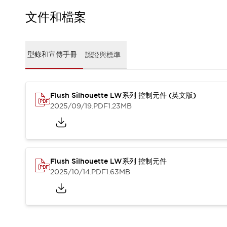
CAD檔
型錄和宣傳手冊
文件和檔案
影片專區
選型系統
軟體下載
型錄和宣傳手冊
認證與標準
邏輯模擬器
產品資安通知
最新消息
Flush Silhouette LW系列 控制元件 (英文版)
新聞中心
2025/09/19
.PDF
1.23MB
活動
促銷活動
部落格
支援
聯絡我們
服務據點
Flush Silhouette LW系列 控制元件
產品變更/停產通知
2025/10/14
.PDF
1.63MB
RoHS指令對應
認證與標準