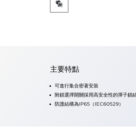
可程式控制器
可程式人機介面
工業乙太網路設備
瀏覽全部
自動識別
自動識別
感測器
瀏覽全部
行業
汽車
主要特點
工業機器人的潛在風險，從第三者角度徹底驗證
減少安全柵內的人身事故
兼顧良好的視認性及減少維修工時
可進行集合密著安裝
最適合小型裝置的安全對策
瀏覽全部
附鎖選擇開關採用高安全性的彈子鎖
工具機
防護結構為IP65（IEC60529）
降低機床成本的技巧簡單的讓人意外
尋找讓機床更小型化的可能性
從外觀設計的觀點提升機床的附加價值
預防導致機器故障的「瞬停」
3位置促動開關確保綜合加工中心機的安全性