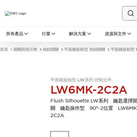
所有產品
所有產品
行業
解決方案
資源與文件
開關與指示燈
按鈕開關
首頁
開關與指示燈
按鈕開關
平面鑲嵌框型 按鈕開關
平面鑲嵌框型 
指示燈和蜂鳴器
瀏覽全部
安全與防爆
安全設備
防爆設備
平面鑲嵌框型 LW系列 控制元件
瀏覽全部
LW6MK-2C2A
盤櫃
繼電器·計時器
Flush Silhouette LW系列 鑰匙選擇
電源供應器
關 鑰匙操作型 90°-2位置 LW6MK
回路保護器
2C2A
LED照明裝置
端子台
瀏覽全部
自動化