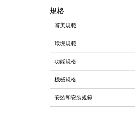
瀏覽全部
規格
機器人
使人機協作更安全、更高效
審美規範
發揮協作機器人潛力的安全措施
瀏覽全部
半導體
提高半導體製造裝置設計自由度的方法
環境規範
瞬間完成開關的更換，避免停機時間拉長
充分對應安全標準
瀏覽全部
功能規格
瀏覽全部
解決方案
IIoT（工業物聯網）
機械規格
去面板化
RFID 認證
安全及其未來
安裝和安裝規範
安全及其未來 | 解決⽅案
瀏覽全部
從基礎了解安全元件
瀏覽全部
資源與文件