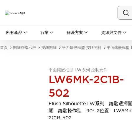
所有產品
所有產品
行業
解決方案
資源與文件
開關與指示燈
按鈕開關
首頁
開關與指示燈
按鈕開關
平面鑲嵌框型 按鈕開關
平面鑲嵌框型 
指示燈和蜂鳴器
瀏覽全部
安全與防爆
平面鑲嵌框型 LW系列 控制元件
安全設備
防爆設備
LW6MK-2C1B-
瀏覽全部
盤櫃
502
繼電器·計時器
電源供應器
Flush Silhouette LW系列 鑰匙選擇
回路保護器
關 鑰匙操作型 90°-2位置 LW6MK
LED照明裝置
2C1B-502
端子台
瀏覽全部
自動化