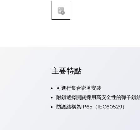
可程式控制器
可程式人機介面
工業乙太網路設備
瀏覽全部
自動識別
自動識別
感測器
瀏覽全部
行業
汽車
主要特點
工業機器人的潛在風險，從第三者角度徹底驗證
減少安全柵內的人身事故
兼顧良好的視認性及減少維修工時
可進行集合密著安裝
最適合小型裝置的安全對策
瀏覽全部
附鎖選擇開關採用高安全性的彈子鎖
工具機
防護結構為IP65（IEC60529）
降低機床成本的技巧簡單的讓人意外
尋找讓機床更小型化的可能性
從外觀設計的觀點提升機床的附加價值
預防導致機器故障的「瞬停」
3位置促動開關確保綜合加工中心機的安全性