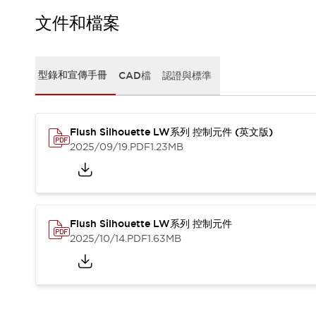
CAD檔
型錄和宣傳手冊
文件和檔案
影片專區
選型系統
軟體下載
型錄和宣傳手冊
CAD檔
認證與標準
邏輯模擬器
產品資安通知
最新消息
Flush Silhouette LW系列 控制元件 (英文版)
新聞中心
2025/09/19
.PDF
1.23MB
活動
促銷活動
部落格
支援
聯絡我們
服務據點
Flush Silhouette LW系列 控制元件
產品變更/停產通知
2025/10/14
.PDF
1.63MB
RoHS指令對應
認證與標準