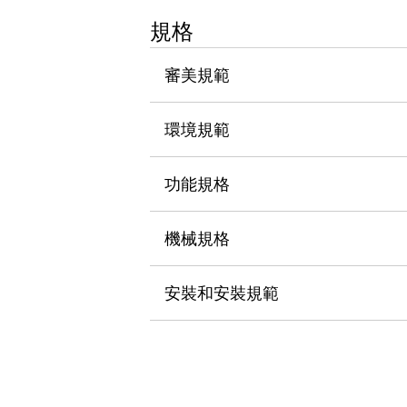
瀏覽全部
規格
機器人
使人機協作更安全、更高效
審美規範
發揮協作機器人潛力的安全措施
瀏覽全部
半導體
提高半導體製造裝置設計自由度的方法
環境規範
瞬間完成開關的更換，避免停機時間拉長
充分對應安全標準
瀏覽全部
功能規格
瀏覽全部
解決方案
IIoT（工業物聯網）
機械規格
去面板化
RFID 認證
安全及其未來
安裝和安裝規範
安全及其未來 | 解決⽅案
瀏覽全部
從基礎了解安全元件
瀏覽全部
資源與文件