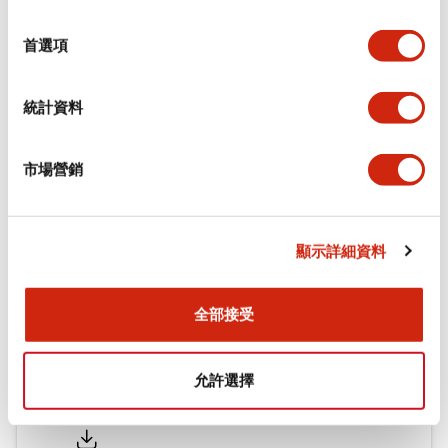
功能規格
選
擇
首選項
機械規格
統計資料
安裝和安裝規範
市場營銷
文件和檔案
顯示詳細資料
型錄和宣傳手冊
認證與標準
全部接受
允許選擇
Flush Silhouette LW系列 控制元件 (英文版)
2025/09/19
.PDF
1.23MB