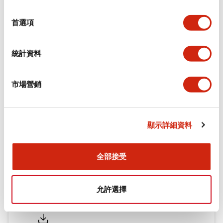
功能規格
選
擇
首選項
機械規格
統計資料
安裝和安裝規範
市場營銷
文件和檔案
顯示詳細資料
型錄和宣傳手冊
CAD檔
認證與標準
全部接受
允許選擇
Flush Silhouette LW系列 控制元件 (英文版)
2025/09/19
.PDF
1.23MB