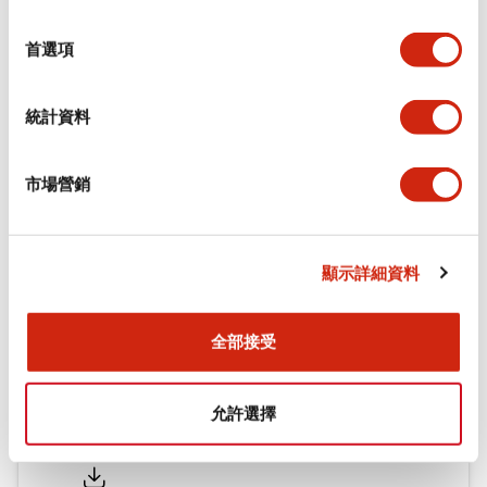
功能規格
選
擇
首選項
機械規格
統計資料
安裝和安裝規範
市場營銷
文件和檔案
顯示詳細資料
型錄和宣傳手冊
CAD檔
認證與標準
全部接受
允許選擇
Flush Silhouette LW系列 控制元件 (英文版)
2025/09/19
.PDF
1.23MB