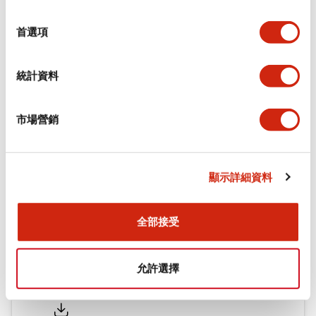
功能規格
選
擇
首選項
機械規格
統計資料
安裝和安裝規範
市場營銷
文件和檔案
顯示詳細資料
型錄和宣傳手冊
CAD檔
認證與標準
全部接受
允許選擇
Flush Silhouette LW系列 控制元件 (英文版)
2025/09/19
.PDF
1.23MB