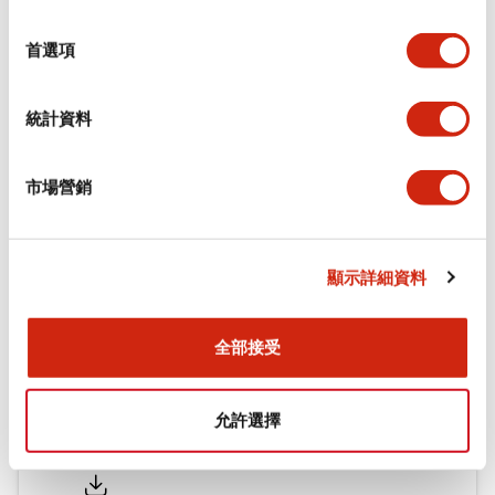
功能規格
選
擇
首選項
機械規格
統計資料
安裝和安裝規範
市場營銷
文件和檔案
顯示詳細資料
型錄和宣傳手冊
認證與標準
全部接受
允許選擇
Flush Silhouette LW系列 控制元件 (英文版)
2025/09/19
.PDF
1.23MB