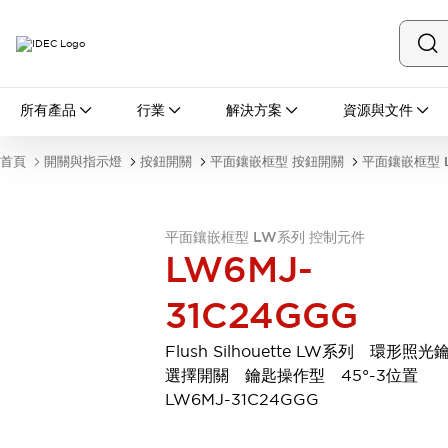
所有產品
所有產品
行業
解決方案
資源與文件
開關與指示燈
按鈕開關
首頁
開關與指示燈
按鈕開關
平面鑲嵌框型 按鈕開關
平面鑲嵌框型 
指示燈和蜂鳴器
瀏覽全部
安全與防爆
平面鑲嵌框型 LW系列 控制元件
安全設備
防爆設備
LW6MJ-
瀏覽全部
盤櫃
31C24GGG
繼電器·計時器
電源供應器
Flush Silhouette LW系列 環形照光
回路保護器
選擇開關 鑰匙操作型 45°-3位置
LED照明裝置
LW6MJ-31C24GGG
端子台
瀏覽全部
自動化