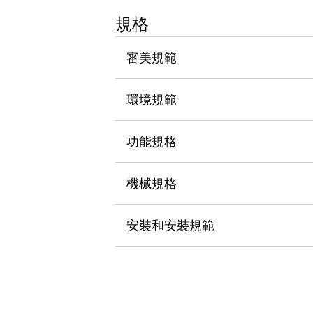
瀏覽全部
規格
機器人
使人機協作更安全、更高效
審美規範
發揮協作機器人潛力的安全措施
瀏覽全部
半導體
提高半導體製造裝置設計自由度的方法
環境規範
瞬間完成開關的更換，避免停機時間拉長
充分對應安全標準
瀏覽全部
功能規格
瀏覽全部
解決方案
IIoT（工業物聯網）
機械規格
去面板化
RFID 認證
安全及其未來
安裝和安裝規範
安全及其未來 | 解決⽅案
瀏覽全部
從基礎了解安全元件
瀏覽全部
資源與文件