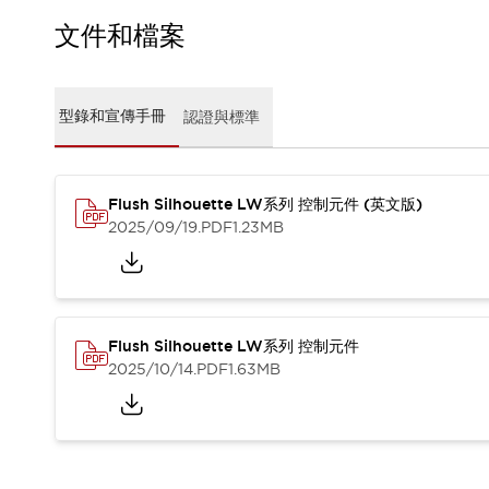
CAD檔
型錄和宣傳手冊
文件和檔案
影片專區
選型系統
軟體下載
型錄和宣傳手冊
認證與標準
邏輯模擬器
產品資安通知
最新消息
Flush Silhouette LW系列 控制元件 (英文版)
新聞中心
2025/09/19
.PDF
1.23MB
活動
促銷活動
部落格
支援
聯絡我們
服務據點
Flush Silhouette LW系列 控制元件
產品變更/停產通知
2025/10/14
.PDF
1.63MB
RoHS指令對應
認證與標準