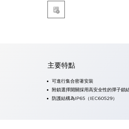
可程式控制器
可程式人機介面
工業乙太網路設備
瀏覽全部
自動識別
自動識別
感測器
瀏覽全部
行業
汽車
主要特點
工業機器人的潛在風險，從第三者角度徹底驗證
減少安全柵內的人身事故
兼顧良好的視認性及減少維修工時
可進行集合密著安裝
最適合小型裝置的安全對策
瀏覽全部
附鎖選擇開關採用高安全性的彈子鎖
工具機
防護結構為IP65（IEC60529）
降低機床成本的技巧簡單的讓人意外
尋找讓機床更小型化的可能性
從外觀設計的觀點提升機床的附加價值
預防導致機器故障的「瞬停」
3位置促動開關確保綜合加工中心機的安全性