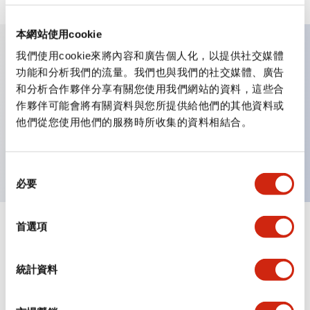
本網站使用cookie
我們使用cookie來將內容和廣告個人化，以提供社交媒體
主要特點
功能和分析我們的流量。我們也與我們的社交媒體、廣告
和分析合作夥伴分享有關您使用我們網站的資料，這些合
作夥伴可能會將有關資料與您所提供給他們的其他資料或
可進行集合密著安裝
他們從您使用他們的服務時所收集的資料相結合。
附鎖選擇開關採用高安全性的彈子鎖結構
防護結構為IP65（IEC60529）
同
必要
意
選
擇
首選項
文件和檔案
統計資料
型錄和宣傳手冊
認證與標準
技術文件