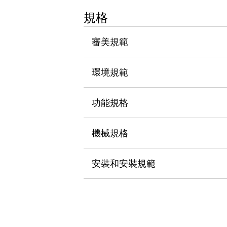
瀏覽全部
規格
機器人
使人機協作更安全、更高效
審美規範
發揮協作機器人潛力的安全措施
瀏覽全部
半導體
提高半導體製造裝置設計自由度的方法
環境規範
瞬間完成開關的更換，避免停機時間拉長
充分對應安全標準
瀏覽全部
功能規格
瀏覽全部
解決方案
IIoT（工業物聯網）
機械規格
去面板化
RFID 認證
安全及其未來
安裝和安裝規範
安全及其未來 | 解決⽅案
瀏覽全部
從基礎了解安全元件
瀏覽全部
資源與文件