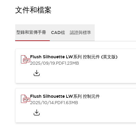
CAD檔
型錄和宣傳手冊
文件和檔案
影片專區
選型系統
軟體下載
型錄和宣傳手冊
CAD檔
認證與標準
邏輯模擬器
產品資安通知
最新消息
Flush Silhouette LW系列 控制元件 (英文版)
新聞中心
2025/09/19
.PDF
1.23MB
活動
促銷活動
部落格
支援
聯絡我們
服務據點
Flush Silhouette LW系列 控制元件
產品變更/停產通知
2025/10/14
.PDF
1.63MB
RoHS指令對應
認證與標準