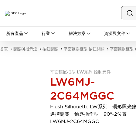
所有產品
所有產品
行業
解決方案
資源與文件
開關與指示燈
按鈕開關
首頁
開關與指示燈
按鈕開關
平面鑲嵌框型 按鈕開關
平面鑲嵌框型 
指示燈和蜂鳴器
瀏覽全部
安全與防爆
平面鑲嵌框型 LW系列 控制元件
安全設備
防爆設備
LW6MJ-
瀏覽全部
盤櫃
2C64MGGC
繼電器·計時器
電源供應器
Flush Silhouette LW系列 環形照光
回路保護器
選擇開關 鑰匙操作型 90°-2位置
LED照明裝置
LW6MJ-2C64MGGC
端子台
瀏覽全部
自動化