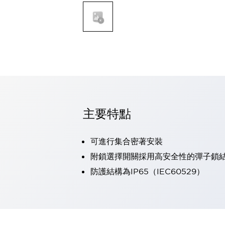
可程式控制器
可程式人機介面
工業乙太網路設備
瀏覽全部
自動識別
自動識別
感測器
瀏覽全部
行業
汽車
主要特點
工業機器人的潛在風險，從第三者角度徹底驗證
減少安全柵內的人身事故
兼顧良好的視認性及減少維修工時
可進行集合密著安裝
最適合小型裝置的安全對策
瀏覽全部
附鎖選擇開關採用高安全性的彈子鎖
工具機
防護結構為IP65（IEC60529）
降低機床成本的技巧簡單的讓人意外
尋找讓機床更小型化的可能性
從外觀設計的觀點提升機床的附加價值
預防導致機器故障的「瞬停」
3位置促動開關確保綜合加工中心機的安全性