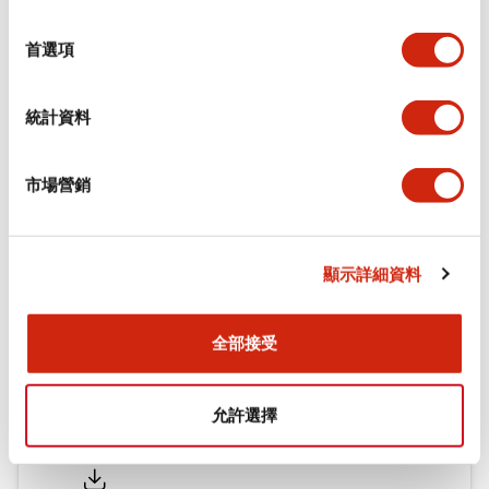
功能規格
選
擇
首選項
機械規格
統計資料
安裝和安裝規範
市場營銷
文件和檔案
顯示詳細資料
型錄和宣傳手冊
認證與標準
全部接受
允許選擇
Flush Silhouette LW系列 控制元件 (英文版)
2025/09/19
.PDF
1.23MB