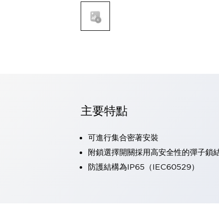
可程式控制器
可程式人機介面
工業乙太網路設備
瀏覽全部
自動識別
自動識別
感測器
瀏覽全部
行業
汽車
主要特點
工業機器人的潛在風險，從第三者角度徹底驗證
減少安全柵內的人身事故
兼顧良好的視認性及減少維修工時
可進行集合密著安裝
最適合小型裝置的安全對策
瀏覽全部
附鎖選擇開關採用高安全性的彈子鎖
工具機
防護結構為IP65（IEC60529）
降低機床成本的技巧簡單的讓人意外
尋找讓機床更小型化的可能性
從外觀設計的觀點提升機床的附加價值
預防導致機器故障的「瞬停」
3位置促動開關確保綜合加工中心機的安全性