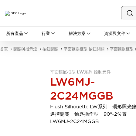
所有產品
所有產品
行業
解決方案
資源與文件
開關與指示燈
按鈕開關
首頁
開關與指示燈
按鈕開關
平面鑲嵌框型 按鈕開關
平面鑲嵌框型 
指示燈和蜂鳴器
瀏覽全部
安全與防爆
平面鑲嵌框型 LW系列 控制元件
安全設備
防爆設備
LW6MJ-
瀏覽全部
盤櫃
2C24MGGB
繼電器·計時器
電源供應器
Flush Silhouette LW系列 環形照光
回路保護器
選擇開關 鑰匙操作型 90°-2位置
LED照明裝置
LW6MJ-2C24MGGB
端子台
瀏覽全部
自動化