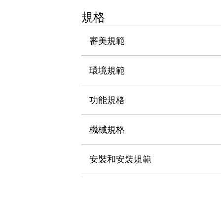
瀏覽全部
規格
機器人
使人機協作更安全、更高效
審美規範
發揮協作機器人潛力的安全措施
瀏覽全部
半導體
提高半導體製造裝置設計自由度的方法
環境規範
瞬間完成開關的更換，避免停機時間拉長
充分對應安全標準
瀏覽全部
功能規格
瀏覽全部
解決方案
IIoT（工業物聯網）
機械規格
去面板化
RFID 認證
安全及其未來
安裝和安裝規範
安全及其未來 | 解決⽅案
瀏覽全部
從基礎了解安全元件
瀏覽全部
資源與文件