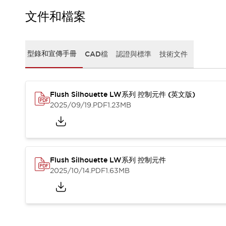
CAD檔
型錄和宣傳手冊
文件和檔案
影片專區
選型系統
軟體下載
型錄和宣傳手冊
CAD檔
認證與標準
技術文件
邏輯模擬器
產品資安通知
最新消息
Flush Silhouette LW系列 控制元件 (英文版)
新聞中心
2025/09/19
.PDF
1.23MB
活動
促銷活動
部落格
支援
聯絡我們
服務據點
Flush Silhouette LW系列 控制元件
產品變更/停產通知
2025/10/14
.PDF
1.63MB
RoHS指令對應
認證與標準