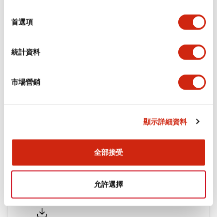
功能規格
選
擇
首選項
機械規格
統計資料
安裝和安裝規範
市場營銷
文件和檔案
顯示詳細資料
型錄和宣傳手冊
認證與標準
全部接受
允許選擇
Flush Silhouette LW系列 控制元件 (英文版)
2025/09/19
.PDF
1.23MB