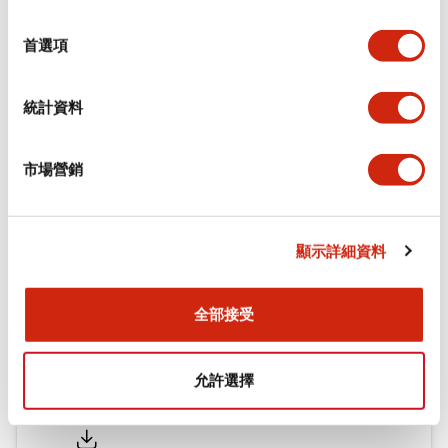
功能規格
選
擇
首選項
機械規格
統計資料
安裝和安裝規範
市場營銷
文件和檔案
顯示詳細資料
型錄和宣傳手冊
認證與標準
全部接受
允許選擇
Flush Silhouette LW系列 控制元件 (英文版)
2025/09/19
.PDF
1.23MB