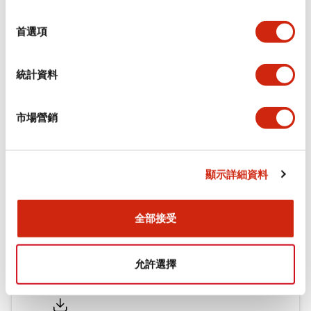
功能規格
選
擇
首選項
機械規格
統計資料
安裝和安裝規範
市場營銷
文件和檔案
顯示詳細資料
型錄和宣傳手冊
認證與標準
全部接受
允許選擇
Flush Silhouette LW系列 控制元件 (英文版)
2025/09/19
.PDF
1.23MB