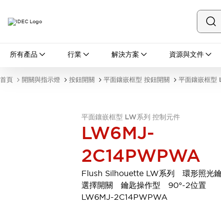
所有產品
所有產品
行業
解決方案
資源與文件
開關與指示燈
按鈕開關
首頁
開關與指示燈
按鈕開關
平面鑲嵌框型 按鈕開關
平面鑲嵌框型 
指示燈和蜂鳴器
瀏覽全部
安全與防爆
平面鑲嵌框型 LW系列 控制元件
安全設備
防爆設備
LW6MJ-
瀏覽全部
盤櫃
2C14PWPWA
繼電器·計時器
電源供應器
Flush Silhouette LW系列 環形照光
回路保護器
選擇開關 鑰匙操作型 90°-2位置
LED照明裝置
LW6MJ-2C14PWPWA
端子台
瀏覽全部
自動化