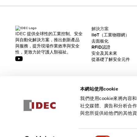
CAD檔
型錄和宣傳手冊
影片專區
選型系統
解決方案
軟體下載
IDEC 提供全球性的工業控制、安全
IIoT（工業物聯網）
邏輯模擬器
與自動化解決方案，推出創新產品
去面板化
產品資安通知
與服務，提升現場作業效率與安全
RFID認證
最新消息
性，更致力於守護人類福祉。
安全及其未來
新聞中心
從基礎了解安全元件
活動
促銷活動
部落格
訂閱我們的電子報，獲取我們的最新訊息!
支援
本網站使用cookie
訂閱
聯絡我們
服務據點
我們使用cookie來將
產品變更/停產通知
社交媒體、廣告和分析合
RoHS指令對應
與您所提供給他們的其他
認證與標準
© 2026 IDEC Corporation
隱私權政策
使用條款
同