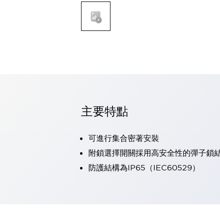
可程式控制器
可程式人機介面
工業乙太網路設備
瀏覽全部
自動識別
自動識別
感測器
瀏覽全部
行業
汽車
主要特點
工業機器人的潛在風險，從第三者角度徹底驗證
減少安全柵內的人身事故
兼顧良好的視認性及減少維修工時
可進行集合密著安裝
最適合小型裝置的安全對策
瀏覽全部
附鎖選擇開關採用高安全性的彈子鎖
工具機
防護結構為IP65（IEC60529）
降低機床成本的技巧簡單的讓人意外
尋找讓機床更小型化的可能性
從外觀設計的觀點提升機床的附加價值
預防導致機器故障的「瞬停」
3位置促動開關確保綜合加工中心機的安全性