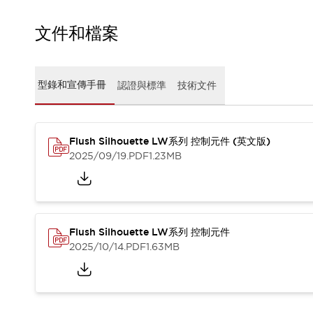
瀏覽全部
文件和檔案
機器人
使人機協作更安全、更高效
發揮協作機器人潛力的安全措施
瀏覽全部
半導體
型錄和宣傳手冊
認證與標準
技術文件
提高半導體製造裝置設計自由度的方法
瞬間完成開關的更換，避免停機時間拉長
充分對應安全標準
瀏覽全部
Flush Silhouette LW系列 控制元件 (英文版)
瀏覽全部
2025/09/19
.PDF
1.23MB
解決方案
IIoT（工業物聯網）
去面板化
RFID 認證
安全及其未來
安全及其未來 | 解決⽅案
Flush Silhouette LW系列 控制元件
2025/10/14
.PDF
1.63MB
瀏覽全部
從基礎了解安全元件
瀏覽全部
資源與文件