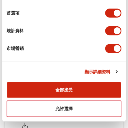
功能規格
選
擇
首選項
機械規格
統計資料
安裝和安裝規範
市場營銷
文件和檔案
顯示詳細資料
型錄和宣傳手冊
認證與標準
全部接受
允許選擇
Flush Silhouette LW系列 控制元件 (英文版)
2025/09/19
.PDF
1.23MB