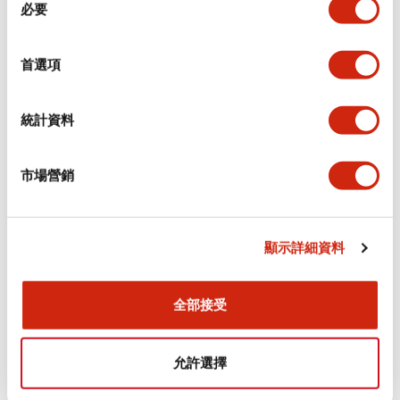
環境規範
必要
意
選
功能規格
擇
首選項
機械規格
統計資料
安裝和安裝規範
市場營銷
顯示詳細資料
文件和檔案
全部接受
型錄和宣傳手冊
認證與標準
允許選擇
Flush Silhouette LW系列 控制元件 (英文版)