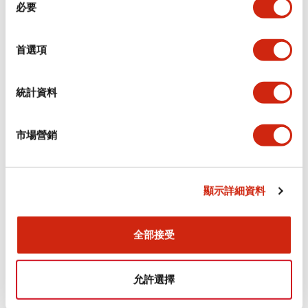
環境規範
必要
意
選
功能規格
擇
首選項
機械規格
統計資料
安裝和安裝規範
市場營銷
顯示詳細資料
文件和檔案
全部接受
型錄和宣傳手冊
認證與標準
允許選擇
Flush Silhouette LW系列 控制元件 (英文版)