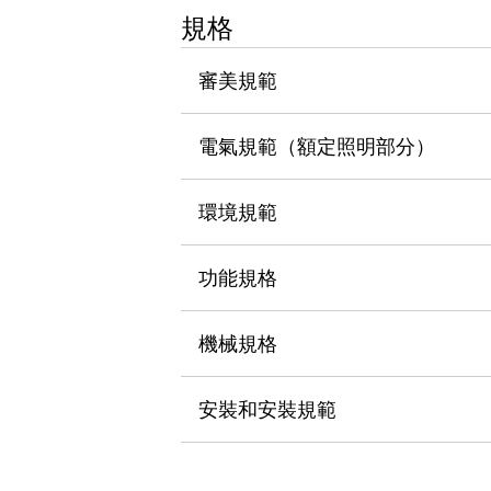
瀏覽全部
規格
機器人
使人機協作更安全、更高效
審美規範
發揮協作機器人潛力的安全措施
瀏覽全部
半導體
電氣規範（額定照明部分）
提高半導體製造裝置設計自由度的方法
瞬間完成開關的更換，避免停機時間拉長
充分對應安全標準
瀏覽全部
環境規範
瀏覽全部
解決方案
功能規格
IIoT（工業物聯網）
去面板化
RFID 認證
安全及其未來
機械規格
安全及其未來 | 解決⽅案
瀏覽全部
安裝和安裝規範
從基礎了解安全元件
瀏覽全部
資源與文件