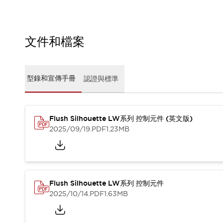
CAD檔
型錄和宣傳手冊
影片專區
選型系統
文件和檔案
軟體下載
邏輯模擬器
產品資安通知
型錄和宣傳手冊
認證與標準
最新消息
新聞中心
活動
Flush Silhouette LW系列 控制元件 (英文版)
促銷活動
2025/09/19
.PDF
1.23MB
部落格
支援
聯絡我們
服務據點
產品變更/停產通知
RoHS指令對應
Flush Silhouette LW系列 控制元件
認證與標準
2025/10/14
.PDF
1.63MB