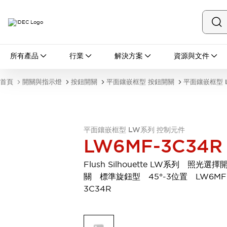
所有產品
所有產品
行業
解決方案
資源與文件
開關與指示燈
按鈕開關
首頁
開關與指示燈
按鈕開關
平面鑲嵌框型 按鈕開關
平面鑲嵌框型 
指示燈和蜂鳴器
瀏覽全部
安全與防爆
安全設備
防爆設備
平面鑲嵌框型 LW系列 控制元件
瀏覽全部
LW6MF-3C34R
盤櫃
繼電器·計時器
Flush Silhouette LW系列 照光選擇
電源供應器
關 標準旋鈕型 45°-3位置 LW6MF
回路保護器
3C34R
LED照明裝置
端子台
瀏覽全部
自動化