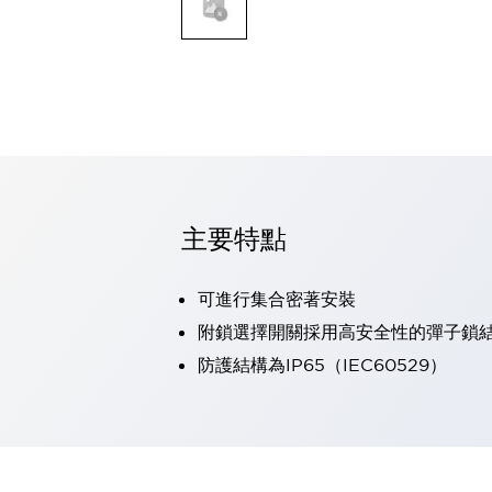
可程式控制器
可程式人機介面
工業乙太網路設備
瀏覽全部
自動識別
自動識別
感測器
瀏覽全部
行業
汽車
主要特點
工業機器人的潛在風險，從第三者角度徹底驗證
減少安全柵內的人身事故
可進行集合密著安裝
兼顧良好的視認性及減少維修工時
最適合小型裝置的安全對策
瀏覽全部
附鎖選擇開關採用高安全性的彈子鎖
工具機
防護結構為IP65（IEC60529）
降低機床成本的技巧簡單的讓人意外
尋找讓機床更小型化的可能性
從外觀設計的觀點提升機床的附加價值
預防導致機器故障的「瞬停」
3位置促動開關確保綜合加工中心機的安全性