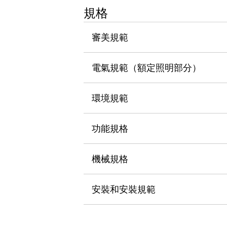
瀏覽全部
規格
機器人
使人機協作更安全、更高效
審美規範
發揮協作機器人潛力的安全措施
瀏覽全部
半導體
電氣規範（額定照明部分）
提高半導體製造裝置設計自由度的方法
瞬間完成開關的更換，避免停機時間拉長
充分對應安全標準
瀏覽全部
環境規範
瀏覽全部
解決方案
功能規格
IIoT（工業物聯網）
去面板化
RFID 認證
安全及其未來
機械規格
安全及其未來 | 解決⽅案
瀏覽全部
安裝和安裝規範
從基礎了解安全元件
瀏覽全部
資源與文件