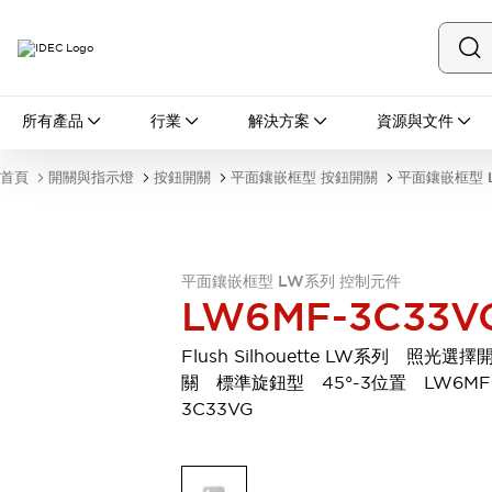
所有產品
所有產品
行業
解決方案
資源與文件
開關與指示燈
按鈕開關
首頁
開關與指示燈
按鈕開關
平面鑲嵌框型 按鈕開關
平面鑲嵌框型 
指示燈和蜂鳴器
瀏覽全部
安全與防爆
安全設備
防爆設備
平面鑲嵌框型 LW系列 控制元件
瀏覽全部
LW6MF-3C33V
盤櫃
繼電器·計時器
Flush Silhouette LW系列 照光選擇
電源供應器
關 標準旋鈕型 45°-3位置 LW6MF
回路保護器
3C33VG
LED照明裝置
端子台
瀏覽全部
自動化