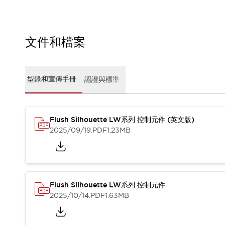
CAD檔
型錄和宣傳手冊
影片專區
選型系統
文件和檔案
軟體下載
邏輯模擬器
產品資安通知
型錄和宣傳手冊
認證與標準
最新消息
新聞中心
活動
Flush Silhouette LW系列 控制元件 (英文版)
促銷活動
2025/09/19
.PDF
1.23MB
部落格
支援
聯絡我們
服務據點
產品變更/停產通知
RoHS指令對應
Flush Silhouette LW系列 控制元件
認證與標準
2025/10/14
.PDF
1.63MB