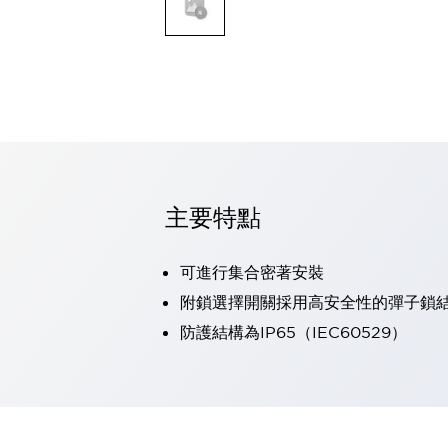
可程式控制器
可程式人機介面
工業乙太網路設備
瀏覽全部
自動識別
自動識別
感測器
瀏覽全部
行業
汽車
主要特點
工業機器人的潛在風險，從第三者角度徹底驗證
減少安全柵內的人身事故
可進行集合密著安裝
兼顧良好的視認性及減少維修工時
最適合小型裝置的安全對策
瀏覽全部
附鎖選擇開關採用高安全性的彈子鎖
工具機
防護結構為IP65（IEC60529）
降低機床成本的技巧簡單的讓人意外
尋找讓機床更小型化的可能性
從外觀設計的觀點提升機床的附加價值
預防導致機器故障的「瞬停」
3位置促動開關確保綜合加工中心機的安全性