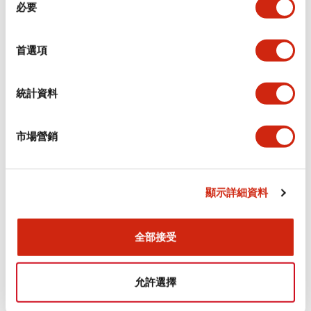
環境規範
必要
意
選
功能規格
擇
首選項
機械規格
統計資料
安裝和安裝規範
市場營銷
顯示詳細資料
文件和檔案
全部接受
型錄和宣傳手冊
認證與標準
允許選擇
Flush Silhouette LW系列 控制元件 (英文版)