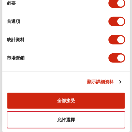
環境規範
必要
意
選
功能規格
擇
首選項
機械規格
統計資料
安裝和安裝規範
市場營銷
顯示詳細資料
文件和檔案
全部接受
型錄和宣傳手冊
認證與標準
允許選擇
Flush Silhouette LW系列 控制元件 (英文版)