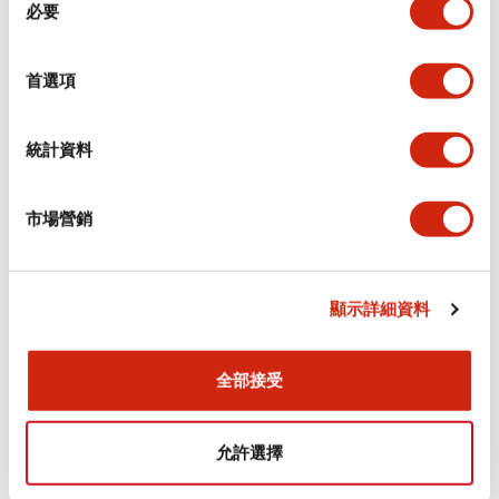
環境規範
必要
意
選
功能規格
擇
首選項
機械規格
統計資料
安裝和安裝規範
市場營銷
顯示詳細資料
文件和檔案
全部接受
型錄和宣傳手冊
認證與標準
允許選擇
Flush Silhouette LW系列 控制元件 (英文版)