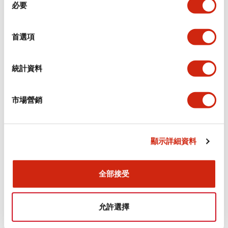
環境規範
必要
意
選
功能規格
擇
首選項
機械規格
統計資料
安裝和安裝規範
市場營銷
顯示詳細資料
文件和檔案
全部接受
型錄和宣傳手冊
認證與標準
允許選擇
Flush Silhouette LW系列 控制元件 (英文版)