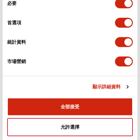
環境規範
必要
意
選
功能規格
擇
首選項
機械規格
統計資料
安裝和安裝規範
市場營銷
顯示詳細資料
文件和檔案
全部接受
型錄和宣傳手冊
認證與標準
允許選擇
Flush Silhouette LW系列 控制元件 (英文版)