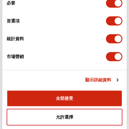
環境規範
必要
意
選
功能規格
擇
首選項
機械規格
統計資料
安裝和安裝規範
市場營銷
顯示詳細資料
文件和檔案
全部接受
型錄和宣傳手冊
認證與標準
允許選擇
Flush Silhouette LW系列 控制元件 (英文版)