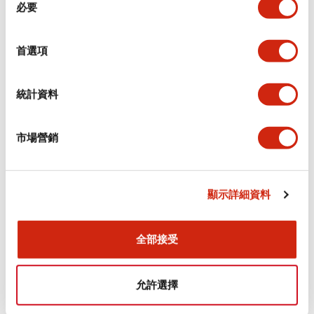
環境規範
必要
意
選
功能規格
擇
首選項
機械規格
統計資料
安裝和安裝規範
市場營銷
顯示詳細資料
文件和檔案
全部接受
型錄和宣傳手冊
認證與標準
允許選擇
Flush Silhouette LW系列 控制元件 (英文版)